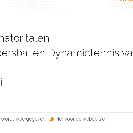
nator talen
ersbal en Dynamictennis v
i
Klik op het logo 
Lichtkrant te 
ed wordt weergegeven,
klik
hier voor de webversie