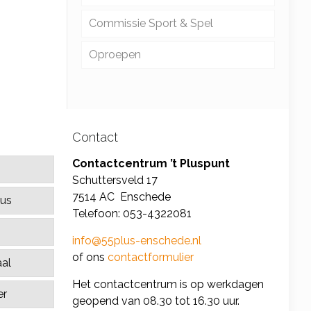
Commissie Sport & Spel
Discussiegroep
Boetseren
Oproepen
Engels
Creatief handwerken
BreinFit
Excursies
Knip en naailes
Bridgecompetitie
Filosofie
Patchwork – Quitten
Bridgeles
Contact
Frans
Schilderen
Dynamictennis
Contactcentrum ’t Pluspunt
Genealogie
Tekenen
Fietsen
Schuttersveld 17
7514 AC Enschede
sus
Klassieke muziek
Videoclub
Jeu de boules
Telefoon: 053-4322081
info@55plus-enschede.nl
Kunstbeschouwing
Koersbal
of ons
contactformulier
al
Leesclub
Linedance
Het contactcentrum is op werkdagen
er
geopend van 08.30 tot 16.30 uur.
Pluspresentaties
Meer bewegen voor ouderen