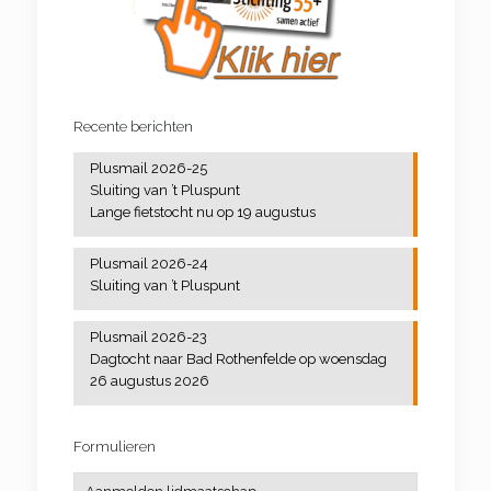
Spaans
Pilates
Busreizen
Tai chi
Recente berichten
Zangkoor Cantiamo
Wandelen
Plusmail 2026-25
Yoga
Sluiting van ’t Pluspunt
Lange fietstocht nu op 19 augustus
Plusmail 2026-24
Sluiting van ’t Pluspunt
Plusmail 2026-23
Dagtocht naar Bad Rothenfelde op woensdag
26 augustus 2026
Formulieren