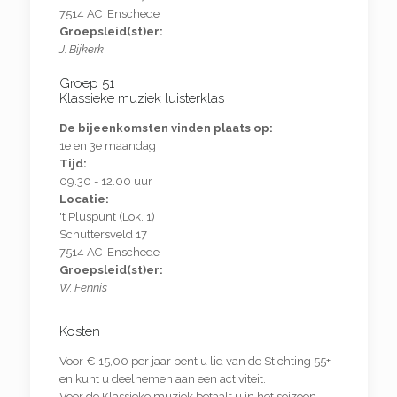
7514 AC Enschede
Groepsleid(st)er:
J. Bijkerk
Groep 51
Klassieke muziek luisterklas
De bijeenkomsten vinden plaats op:
1e en 3e maandag
Tijd:
09.30 - 12.00 uur
Locatie:
't Pluspunt (Lok. 1)
Schuttersveld 17
7514 AC Enschede
Groepsleid(st)er:
W. Fennis
Kosten
Voor €
15,00 per jaar bent u lid van de Stichting 55+
en kunt u deelnemen aan een activiteit.
Voor de Klassieke muziek betaalt u in het seizoen