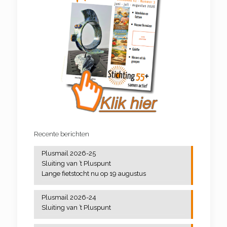
Klassieke muziek
Videoclub
Jeu de boules
Kunstbeschouwing
Koersbal
Leesclub
Linedance
Pluspresentaties
Meer bewegen voor ouderen
Spaans
Pilates
Busreizen
Tai chi
Recente berichten
Zangkoor Cantiamo
Wandelen
Plusmail 2026-25
Yoga
Sluiting van ’t Pluspunt
Lange fietstocht nu op 19 augustus
Plusmail 2026-24
Sluiting van ’t Pluspunt