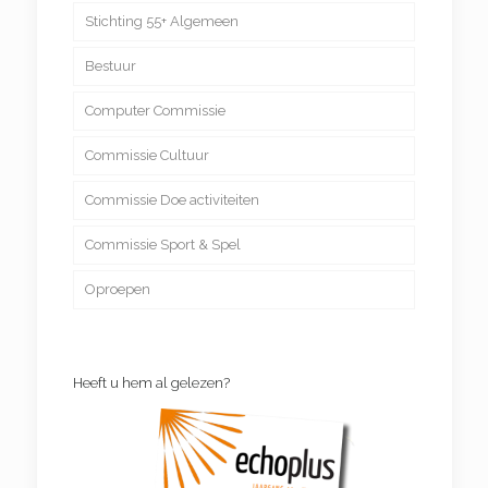
Stichting 55+ Algemeen
Bestuur
Computer Commissie
Commissie Cultuur
Computer educatie
Commissie Doe activiteiten
Computerspreekuur
Beleggen
Commissie Sport & Spel
Discussiegroep
Boetseren
Oproepen
Engels
Creatief handwerken
BreinFit
Excursies
Knip en naailes
Bridgecompetitie
Filosofie
Patchwork – Quitten
Bridgeles
Heeft u hem al gelezen?
Frans
Schilderen
Dynamictennis
Genealogie
Tekenen
Fietsen